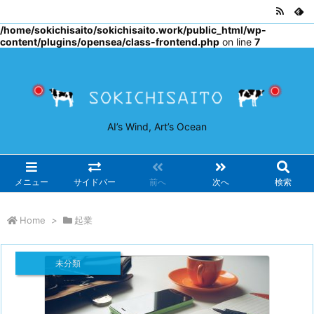
Warning
: Undefined array key "osjs" in
/home/sokichisaito/sokichisaito.work/public_html/wp-
content/plugins/opensea/class-frontend.php
on line
7
AI’s Wind, Art’s Ocean
メニュー
サイドバー
前へ
次へ
検索
Home
>
起業
未分類