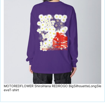
MOTOREDFLOWER ShiroiHana REDROGO BigSilhouetteLongSle
eveT-shirt