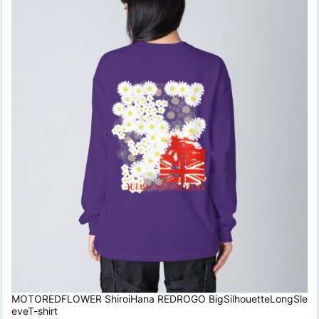
MOTOREDFLOWER ShiroiHana REDROGO BigSilhouetteLongSle
eveT-shirt