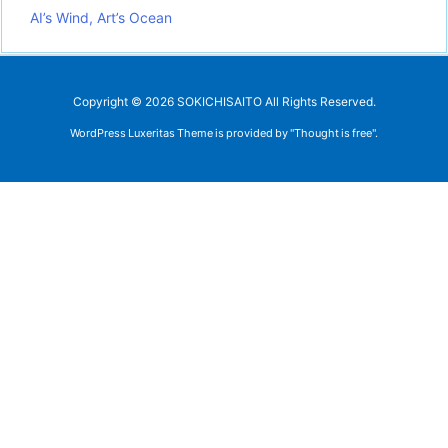
AI’s Wind, Art’s Ocean
Copyright ©
2026
SOKICHISAITO
All Rights Reserved.
WordPress Luxeritas Theme is provided by "
Thought is free
".