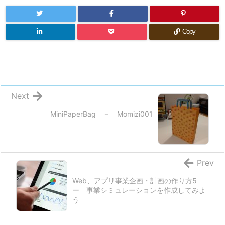
Copy
Next
MiniPaperBag － Momizi001
Prev
Web、アプリ事業企画・計画の作り方5
ー 事業シミュレーションを作成してみよ
う