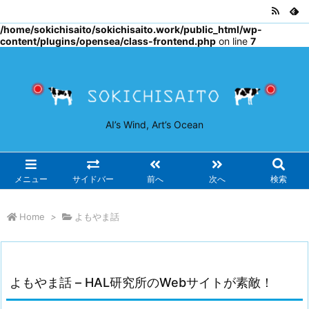
Warning
: Undefined array key "osjs" in
/home/sokichisaito/sokichisaito.work/public_html/wp-
content/plugins/opensea/class-frontend.php
on line
7
AI’s Wind, Art’s Ocean
メニュー
サイドバー
前へ
次へ
検索
Home
>
よもやま話
よもやま話 – HAL研究所のWebサイトが素敵！