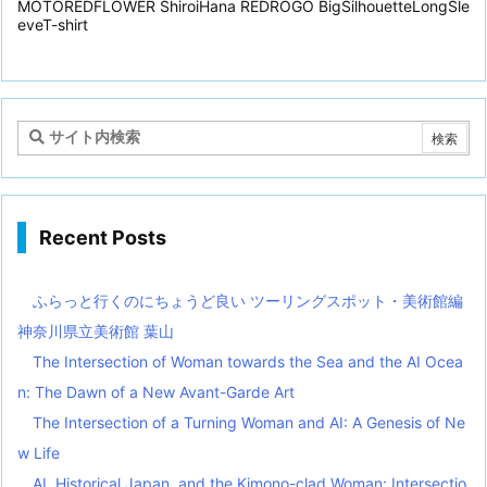
MOTOREDFLOWER ShiroiHana REDROGO BigSilhouetteLongSle
eveT-shirt
Recent Posts
ふらっと行くのにちょうど良い ツーリングスポット・美術館編
神奈川県立美術館 葉山
The Intersection of Woman towards the Sea and the AI Ocea
n: The Dawn of a New Avant-Garde Art
The Intersection of a Turning Woman and AI: A Genesis of Ne
w Life
AI, Historical Japan, and the Kimono-clad Woman: Intersectio