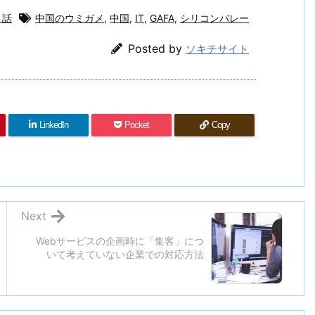
ま話
中国のウミガメ
,
中国
,
IT
,
GAFA
,
シリコンバレー
Posted by
ソキチサイト
LinkedIn
Pocket
Copy
Next
Webサービスの企画時に「集客」につ
いて考えていない企業での対応方法