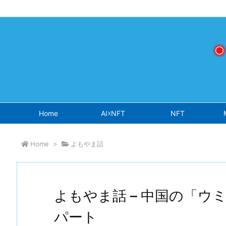
Warning
: Undefined array key "osjs" in
/home/sokichisaito/sokich
Home
AI☓NFT
NFT
Home
>
よもやま話
よもやま話 – 中国の「ウ
パート