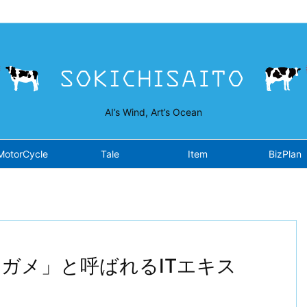
isaito.work/public_html/wp-content/plugins/opensea/class-fron
AI’s Wind, Art’s Ocean
MotorCycle
Tale
Item
BizPlan
ミガメ」と呼ばれるITエキス