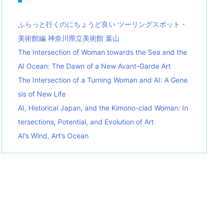
ふらっと行くのにちょうど良い ツーリングスポット・
美術館編 神奈川県立美術館 葉山
The Intersection of Woman towards the Sea and the
AI Ocean: The Dawn of a New Avant-Garde Art
The Intersection of a Turning Woman and AI: A Gene
sis of New Life
AI, Historical Japan, and the Kimono-clad Woman: In
tersections, Potential, and Evolution of Art
AI’s Wind, Art’s Ocean