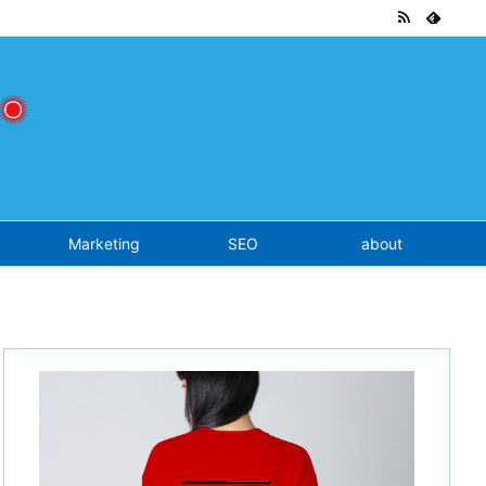
tend.php
on line
7
Marketing
SEO
about