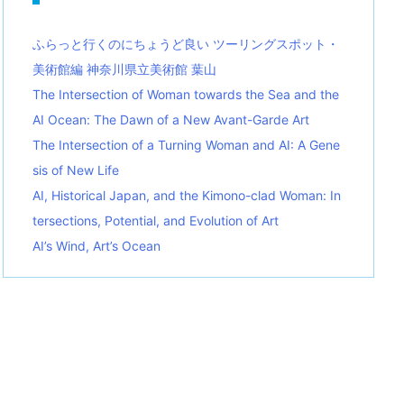
ふらっと行くのにちょうど良い ツーリングスポット・
美術館編 神奈川県立美術館 葉山
The Intersection of Woman towards the Sea and the
AI Ocean: The Dawn of a New Avant-Garde Art
The Intersection of a Turning Woman and AI: A Gene
sis of New Life
AI, Historical Japan, and the Kimono-clad Woman: In
tersections, Potential, and Evolution of Art
AI’s Wind, Art’s Ocean