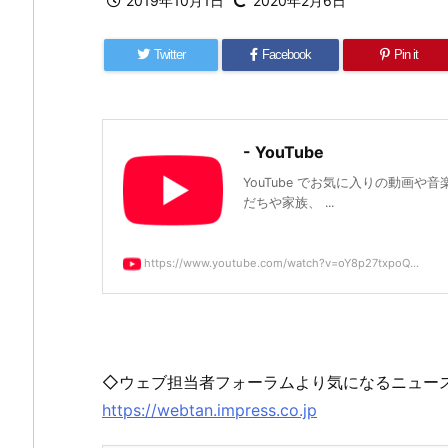
2019年10月1日
2020年2月6日
Twitter
Facebook
Pin it
- YouTube
YouTube でお気に入りの動画
だちや家族、 ...
https://www.youtube.com/watch?v=oY8p27txpoQ...
◇ウェブ担当者フォーラムより気になるニュー
https://webtan.impress.co.jp