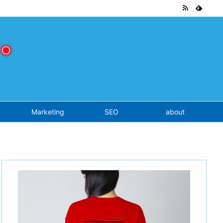
tend.php
on line
7
Marketing
SEO
about