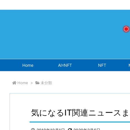
Warning
: Undefined array key "osjs" in
/home/sokichisaito/sokich
Home
AI☓NFT
NFT
Home
>
未分類
気になるIT関連ニュースまと