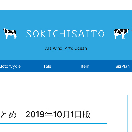
isaito.work/public_html/wp-content/plugins/opensea/class-fron
AI’s Wind, Art’s Ocean
MotorCycle
Tale
Item
BizPlan
め 2019年10月1日版