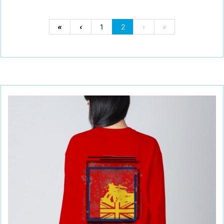
«
‹
1
2
›
»