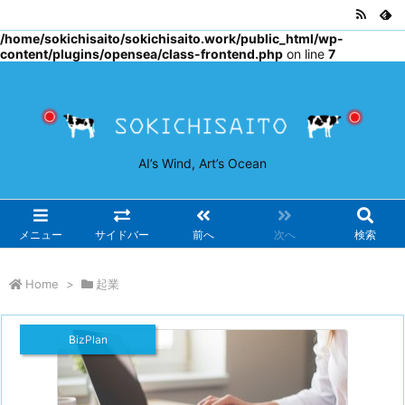
Warning
: Undefined array key "osjs" in
/home/sokichisaito/sokichisaito.work/public_html/wp-
content/plugins/opensea/class-frontend.php
on line
7
AI’s Wind, Art’s Ocean
メニュー
サイドバー
前へ
次へ
検索
Home
>
起業
BizPlan