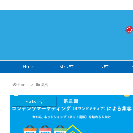
Warning
: Undefined array key "osjs" in
/home/sokichisaito/sokich
Home
AI☓NFT
NFT
Home
>
集客
Marketing