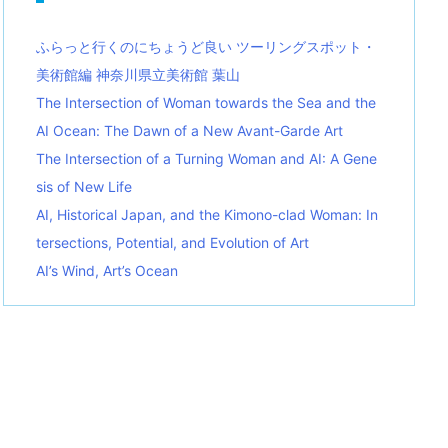
ふらっと行くのにちょうど良い ツーリングスポット・
美術館編 神奈川県立美術館 葉山
The Intersection of Woman towards the Sea and the
AI Ocean: The Dawn of a New Avant-Garde Art
The Intersection of a Turning Woman and AI: A Gene
sis of New Life
AI, Historical Japan, and the Kimono-clad Woman: In
tersections, Potential, and Evolution of Art
AI’s Wind, Art’s Ocean