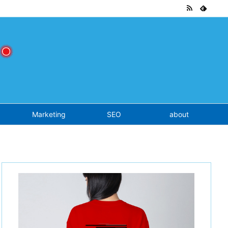
tend.php
on line
7
Marketing
SEO
about