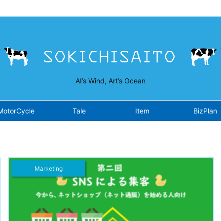
isaito.work/public_html/wp-content/plugins/opensea/class-fron
AI’s Wind, Art’s Ocean
MotorCycle
Tale
Item
BizPlan
Marketing