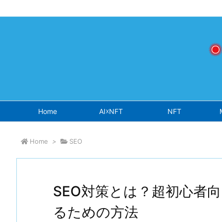
Warning
: Undefined array key "osjs" in
/home/sokichisaito/sokich
Home
AI☓NFT
NFT
Home
>
SEO
SEO対策とは？超初心者向
るための方法