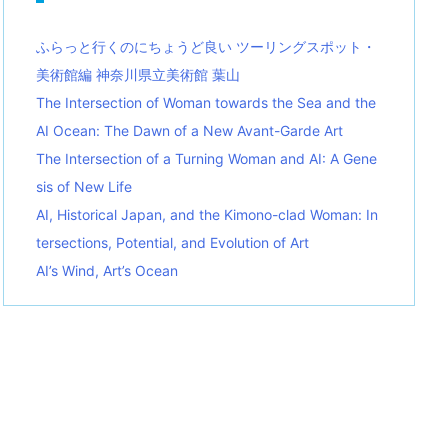
ふらっと行くのにちょうど良い ツーリングスポット・
美術館編 神奈川県立美術館 葉山
The Intersection of Woman towards the Sea and the
AI Ocean: The Dawn of a New Avant-Garde Art
The Intersection of a Turning Woman and AI: A Gene
sis of New Life
AI, Historical Japan, and the Kimono-clad Woman: In
tersections, Potential, and Evolution of Art
AI’s Wind, Art’s Ocean