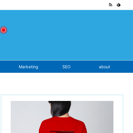
tend.php
on line
7
Marketing
SEO
about