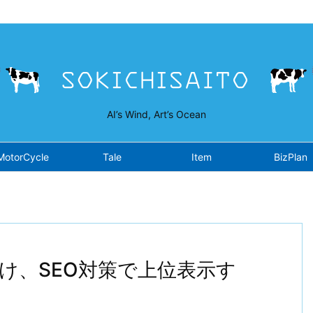
isaito.work/public_html/wp-content/plugins/opensea/class-fron
AI’s Wind, Art’s Ocean
MotorCycle
Tale
Item
BizPlan
け、SEO対策で上位表示す