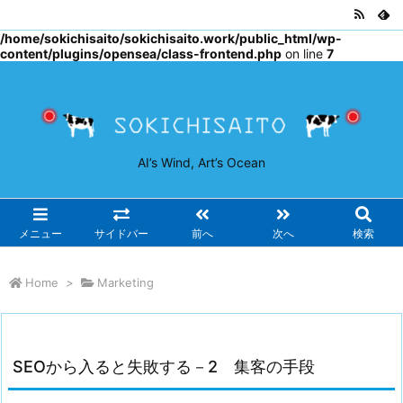
Warning
: Undefined array key "osjs" in
/home/sokichisaito/sokichisaito.work/public_html/wp-
content/plugins/opensea/class-frontend.php
on line
7
AI’s Wind, Art’s Ocean
メニュー
サイドバー
前へ
次へ
検索
Home
>
Marketing
SEOから入ると失敗する－2 集客の手段