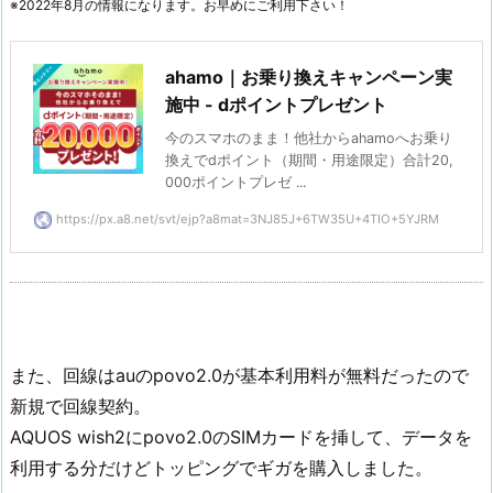
※2022年8月の情報になります。お早めにご利用下さい！
ahamo｜お乗り換えキャンペーン実
施中 - dポイントプレゼント
今のスマホのまま！他社からahamoへお乗り
換えでdポイント（期間・用途限定）合計20,
000ポイントプレゼ ...
https://px.a8.net/svt/ejp?a8mat=3NJ85J+6TW35U+4TIO+5YJRM
また、回線はauのpovo2.0が基本利用料が無料だったので
新規で回線契約。
AQUOS wish2にpovo2.0のSIMカードを挿して、データを
利用する分だけどトッピングでギガを購入しました。