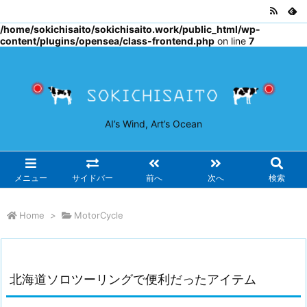
Warning
: Undefined array key "osjs" in
/home/sokichisaito/sokichisaito.work/public_html/wp-
content/plugins/opensea/class-frontend.php
on line
7
AI’s Wind, Art’s Ocean
メニュー
サイドバー
前へ
次へ
検索
Home
>
MotorCycle
北海道ソロツーリングで便利だったアイテム