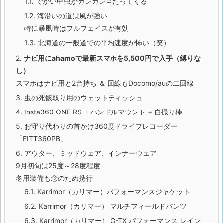
1.1.
でかい甲虫がガンガン当たってくる
1.2.
海沿いの道は風が強い
特に暴風時はフルフェイスが有効
1.3.
北海道の一般道での平均速度が怖い（笑）
2.
ナビ用にahamoで最新スマホを5,500円で入手（縛りな
し）
スマホはナビ用と2台持ち ＆ 回線もDocomo/auの二回線
3.
虫の死骸取り用のウェットティッシュ
4.
Insta360 ONE RS
+
ハンドルマウント
+
自撮り棒
5.
お守り代わりの首かけ360度ドライブレコーダー
「FITT360PB」
6.
アウター、ミッドウェア、インナーウェア
9月初旬は25度～28度程度
冬用装備も念のため携行
6.1.
Karrimor（カリマー）パフォーマンス
ジャケット
6.2.
Karrimor（カリマー） マルチフィールドパンツ
6.3.
Karrimor（カリマー）
G-TX パフォーマンス
レイン