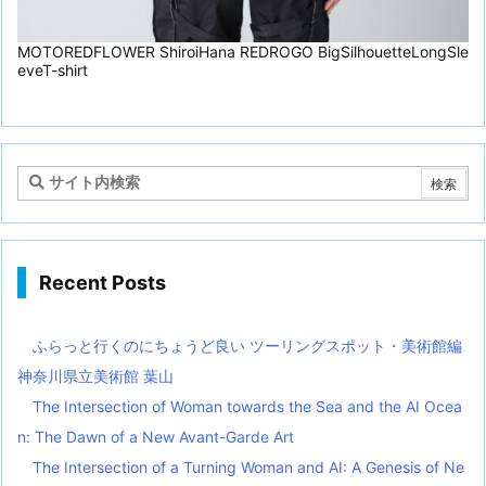
MOTOREDFLOWER ShiroiHana REDROGO BigSilhouetteLongSle
eveT-shirt
Recent Posts
ふらっと行くのにちょうど良い ツーリングスポット・美術館編
神奈川県立美術館 葉山
The Intersection of Woman towards the Sea and the AI Ocea
n: The Dawn of a New Avant-Garde Art
The Intersection of a Turning Woman and AI: A Genesis of Ne