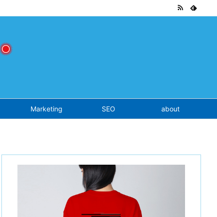
tend.php
on line
7
Marketing
SEO
about