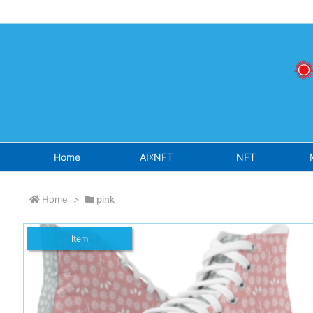
Warning
: Undefined array key "osjs" in
/home/sokichisaito/sokich
Home
AI☓NFT
NFT
Home
>
pink
Item