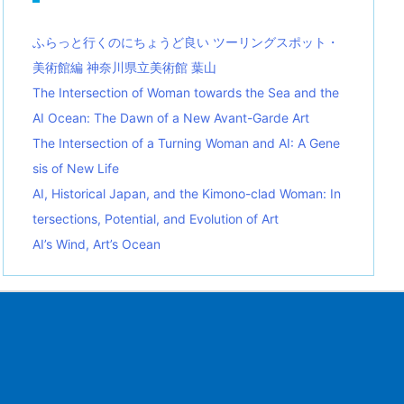
ふらっと行くのにちょうど良い ツーリングスポット・
美術館編 神奈川県立美術館 葉山
The Intersection of Woman towards the Sea and the
AI Ocean: The Dawn of a New Avant-Garde Art
The Intersection of a Turning Woman and AI: A Gene
sis of New Life
AI, Historical Japan, and the Kimono-clad Woman: In
tersections, Potential, and Evolution of Art
AI’s Wind, Art’s Ocean