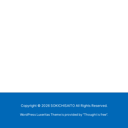
Copyright ©
2026
SOKICHISAITO
All Rights Reserved.
WordPress Luxeritas Theme is provided by "
Thought is free
".