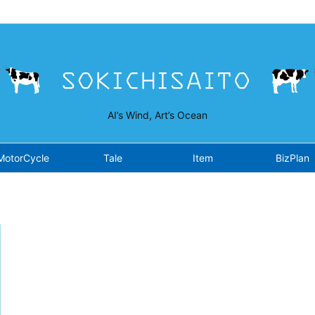
isaito.work/public_html/wp-content/plugins/opensea/class-fron
AI’s Wind, Art’s Ocean
MotorCycle
Tale
Item
BizPlan