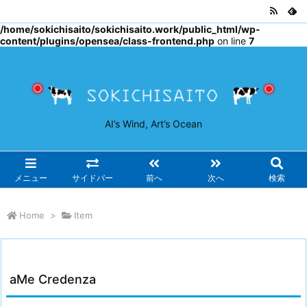
Warning
: Undefined array key "osjs" in
/home/sokichisaito/sokichisaito.work/public_html/wp-
content/plugins/opensea/class-frontend.php
on line
7
AI’s Wind, Art’s Ocean
メニュー
サイドバー
前へ
次へ
検索
Home
>
Item
aMe Credenza