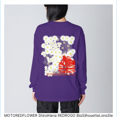
MOTOREDFLOWER ShiroiHana REDROGO BigSilhouetteLongSle