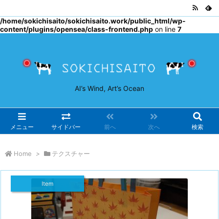
Warning
: Undefined array key "osjs" in
/home/sokichisaito/sokichisaito.work/public_html/wp-
content/plugins/opensea/class-frontend.php
on line
7
AI’s Wind, Art’s Ocean
メニュー
サイドバー
前へ
次へ
検索
Home
>
テクスチャー
Item